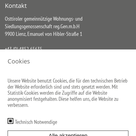
Kontakt
Osttiroler gemeinnützige Wohnungs- und
Siedlungsgenossenschaft reg.Gen.m.b.H
9900 Lienz, Emanuel von Hibler-Straße 1
+43 (0) 4852 65635
buero@osg-lienz.at
Cookies
Links
Unsere Website benutzt Cookies, die für den technischen Betrieb
der Website erforderlich sind und stets gesetzt werden. Mit
Eigentumswohnungen
Statistik-Cookies werden die Zugriffe auf die Website
Miet(kauf)wohnungen
anonymisiert festgehalten. Diese helfen uns, die Website zu
verbessern.
Reihenhäuser
Team
Technisch Notwendige
Alle akzeptieren